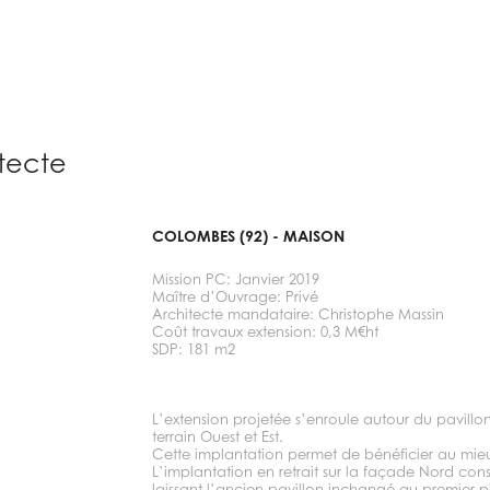
itecte
COLOMBES (92) - MAISON
Mission PC: Janvier 2019
Maître d’Ouvrage: Privé
Architecte mandataire: Christophe Massin
Coût travaux extension: 0,3 M€ht
SDP: 181 m2
L’extension projetée s’enroule autour du pavillon
terrain Ouest et Est.
Cette implantation permet de bénéficier au mieu
L’implantation en retrait sur la façade Nord conse
laissant l’ancien pavillon inchangé au premier pl