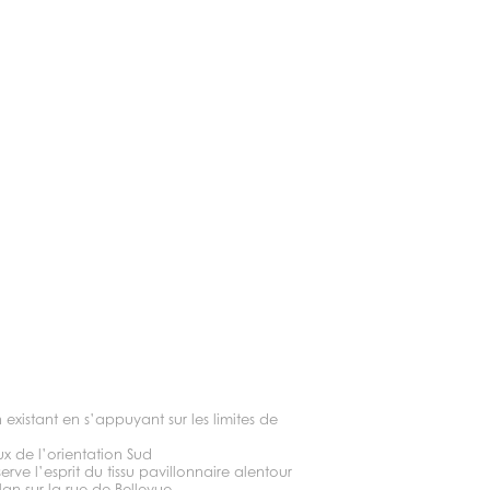
 existant en s’appuyant sur les limites de
x de l’orientation Sud
rve l’esprit du tissu pavillonnaire alentour
an sur la rue de Bellevue.