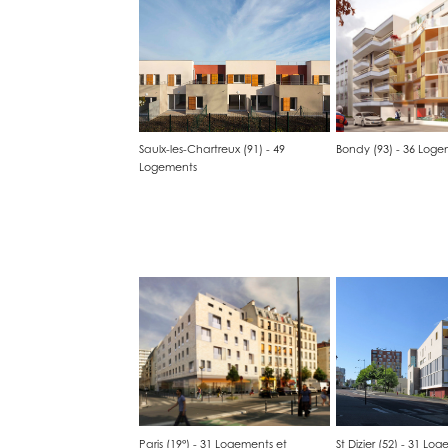
Saulx-les-Chartreux (91) - 49 
Bondy (93) - 36 Loge
Logements
Paris (19°) - 31 Logements et 
St Dizier (52) - 31 Lo