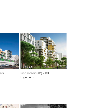
nts
Nice méridia (06) - 124 
Logements