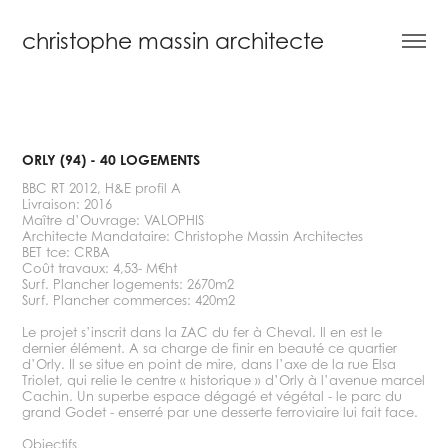
christophe massin architecte
ORLY (94) - 40 LOGEMENTS
BBC RT 2012, H&E profil A
Livraison: 2016
Maître d’Ouvrage: VALOPHIS
Architecte Mandataire: Christophe Massin Architectes
BET tce: CRBA
Coût travaux: 4,53- M€ht
Surf. Plancher logements: 2670m2
Surf. Plancher commerces: 420m2
Le projet s’inscrit dans la ZAC du fer à Cheval. Il en est le
dernier élément. A sa charge de finir en beauté ce quartier
d’Orly. Il se situe en point de mire, dans l’axe de la rue Elsa
Triolet, qui relie le centre « historique » d’Orly à l’avenue marcel
Cachin. Un superbe espace dégagé et végétal - le parc du
grand Godet - enserré par une desserte ferroviaire lui fait face.
Objectifs