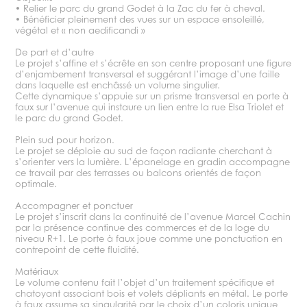
• Relier le parc du grand Godet à la Zac du fer à cheval.
• Bénéficier pleinement des vues sur un espace ensoleillé,
végétal et « non aedificandi »
De part et d’autre
Le projet s’affine et s’écrête en son centre proposant une figure
d’enjambement transversal et suggérant l’image d’une faille
dans laquelle est enchâssé un volume singulier.
Cette dynamique s’appuie sur un prisme transversal en porte à
faux sur l’avenue qui instaure un lien entre la rue Elsa Triolet et
le parc du grand Godet.
Plein sud pour horizon.
Le projet se déploie au sud de façon radiante cherchant à
s’orienter vers la lumière. L’épanelage en gradin accompagne
ce travail par des terrasses ou balcons orientés de façon
optimale.
Accompagner et ponctuer
Le projet s’inscrit dans la continuité de l’avenue Marcel Cachin
par la présence continue des commerces et de la loge du
niveau R+1. Le porte à faux joue comme une ponctuation en
contrepoint de cette fluidité.
Matériaux
Le volume contenu fait l’objet d’un traitement spécifique et
chatoyant associant bois et volets dépliants en métal. Le porte
à faux assume sa singularité par le choix d’un coloris unique