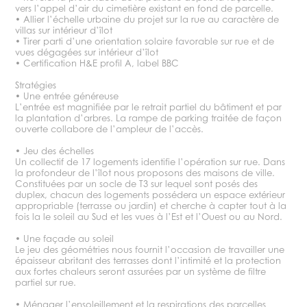
vers l’appel d’air du cimetière existant en fond de parcelle.
• Allier l’échelle urbaine du projet sur la rue au caractère de
villas sur intérieur d’îlot
• Tirer parti d’une orientation solaire favorable sur rue et de
vues dégagées sur intérieur d’îlot
• Certification H&E profil A, label BBC
Stratégies
• Une entrée généreuse
L’entrée est magnifiée par le retrait partiel du bâtiment et par
la plantation d’arbres. La rampe de parking traitée de façon
ouverte collabore de l’ampleur de l’accès.
• Jeu des échelles
Un collectif de 17 logements identifie l’opération sur rue. Dans
la profondeur de l’îlot nous proposons des maisons de ville.
Constituées par un socle de T3 sur lequel sont posés des
duplex, chacun des logements possédera un espace extérieur
appropriable (terrasse ou jardin) et cherche à capter tout à la
fois la le soleil au Sud et les vues à l’Est et l’Ouest ou au Nord.
• Une façade au soleil
Le jeu des géométries nous fournit l’occasion de travailler une
épaisseur abritant des terrasses dont l’intimité et la protection
aux fortes chaleurs seront assurées par un système de filtre
partiel sur rue.
• Ménager l’ensoleillement et la respirations des parcelles