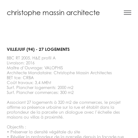
christophe massin architecte
VILLEJUIF (94) - 27 LOGEMENTS
BBC RT 2005, H&E profil A
Livraison: 2016
Maître d’Ouvrage: VALOPHIS
Architecte Mandataire: Christophe Massin Architectes
BET tce: CRBA
Coût travaux: 3,4 M€ht
Surf. Plancher logements: 2000 m2
Surf. Plancher commerces: 300 m2
Associant 27 logements à 320 m2 de commerces, le projet
affirme sa présence urbaine sur la rue et établit dans la
profondeur de la parcelle un dialogue avec l’échelle des
maisons ou villas à proximité.
Objectifs :
• Préserver la densité végétale du site
• Révéler la profondeur de la parcelle depuis la façade rue